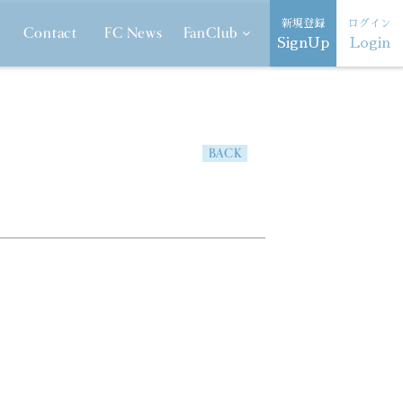
新規登録
ログイン
Contact
FC News
FanClub
SignUp
Login
BACK